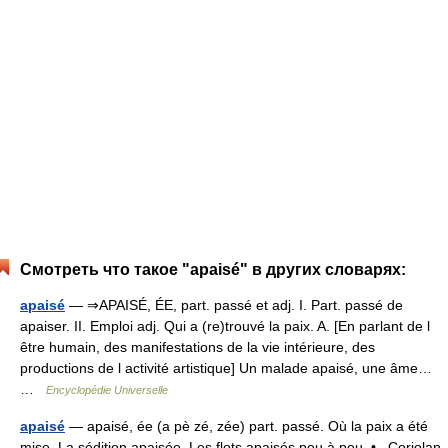
Смотреть что такое "apaisé" в других словарях:
apaisé
— ⇒APAISÉ, ÉE, part. passé et adj. I. Part. passé de
apaiser. II. Emploi adj. Qui a (re)trouvé la paix. A. [En parlant de l
être humain, des manifestations de la vie intérieure, des
productions de l activité artistique] Un malade apaisé, une âme…
…
Encyclopédie Universelle
apaisé
— apaisé, ée (a pè zé, zée) part. passé. Où la paix a été
mise. La sédition apaisée. Les flots apaisés peu à peu. • Coriolan