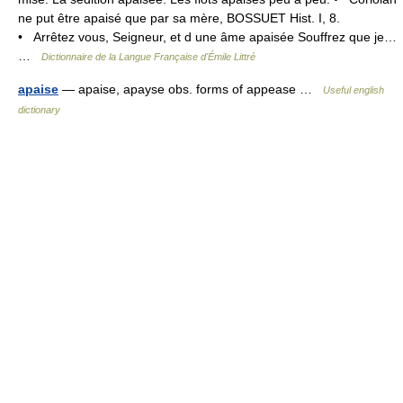
ne put être apaisé que par sa mère, BOSSUET Hist. I, 8.
• Arrêtez vous, Seigneur, et d une âme apaisée Souffrez que je…
…
Dictionnaire de la Langue Française d'Émile Littré
apaise
— apaise, apayse obs. forms of appease …
Useful english
dictionary