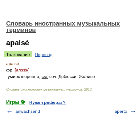
Словарь иностранных музыкальных
терминов
apaisé
Толкование
Перевод
apaisé
фр.
[апэз
э́/
]
умиротворенно
;
см.
соч. Дебюсси, Жоливе
Словарь иностранных музыкальных терминов
.
2013
.
Игры ⚽
Нужен реферат?
anwachsend
aperto