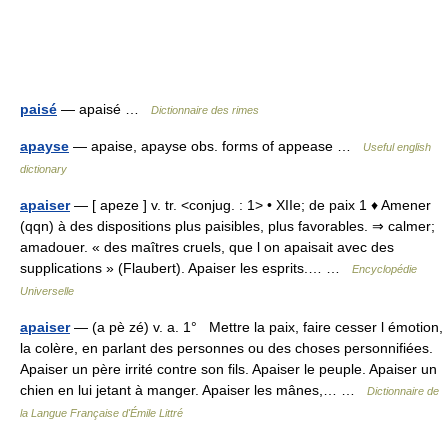
paisé
— apaisé …
Dictionnaire des rimes
apayse
— apaise, apayse obs. forms of appease …
Useful english
dictionary
apaiser
— [ apeze ] v. tr. <conjug. : 1> • XIIe; de paix 1 ♦ Amener
(qqn) à des dispositions plus paisibles, plus favorables. ⇒ calmer;
amadouer. « des maîtres cruels, que l on apaisait avec des
supplications » (Flaubert). Apaiser les esprits.… …
Encyclopédie
Universelle
apaiser
— (a pè zé) v. a. 1° Mettre la paix, faire cesser l émotion,
la colère, en parlant des personnes ou des choses personnifiées.
Apaiser un père irrité contre son fils. Apaiser le peuple. Apaiser un
chien en lui jetant à manger. Apaiser les mânes,… …
Dictionnaire de
la Langue Française d'Émile Littré