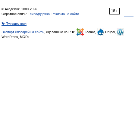
© Академик, 2000-2026
18+
Обратная связь:
Техподдержка
,
Реклама на сайте
👣 Путешествия
Экспорт словарей на сайты
, сделанные на PHP,
Joomla,
Drupal,
WordPress, MODx.