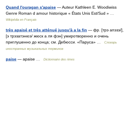
Quand l'ouragan s'apaise
— Auteur Kathleen E. Woodiwiss
Genre Roman d amour historique « États Unis Est/Sud » …
Wikipédia en Français
très apaisé et très atténué jusqu'à a la fin
— фр. [трэ апэзэ/],
[э трэзатэнюэ/ жюск а ля фэн] умиротворенно и очень
приглушенно до конца; см. Дебюсси. «Паруса» …
Словарь
иностранных музыкальных терминов
paise
— apaise …
Dictionnaire des rimes